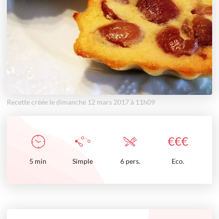
Recette créée le dimanche 12 mars 2017 à 11h09
€
€
€
5
min
Simple
6 pers.
Eco.