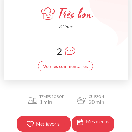
Très bon
3 Notes
2
Voir les commentaires
TEMPS ROBOT
CUISSON
1
min
30
min
Mes menus
Mes favoris