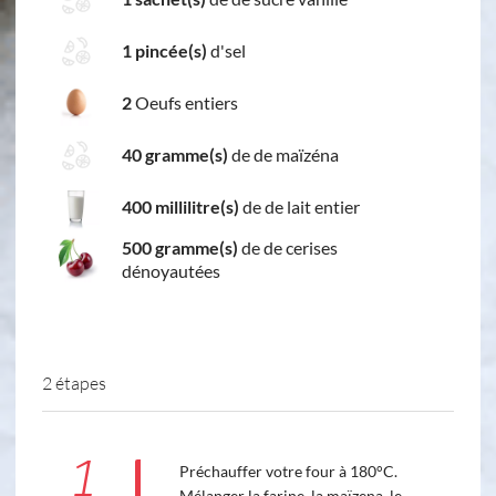
1 pincée(s)
d'sel
2
Oeufs entiers
40 gramme(s)
de de maïzéna
400 millilitre(s)
de de lait entier
500 gramme(s)
de de cerises
dénoyautées
2 étapes
1
Préchauffer votre four à 180°C.
Mélanger la farine, la maïzena, le