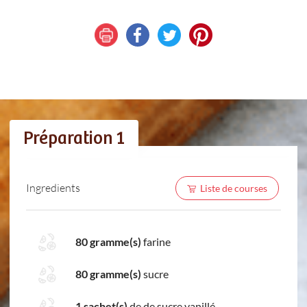
Préparation 1
Ingredients
Liste de courses
80 gramme(s)
farine
80 gramme(s)
sucre
1 sachet(s)
de de sucre vanillé