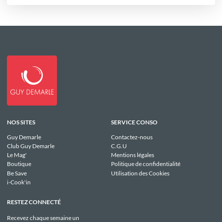
NOS SITES
SERVICE CONSO
Guy Demarle
Contactez-nous
Club Guy Demarle
C.G.U
Le Mag'
Mentions légales
Boutique
Politique de confidentialité
Be Save
Utilisation des Cookies
i-Cook'in
RESTEZ CONNECTÉ
Recevez chaque semaine un