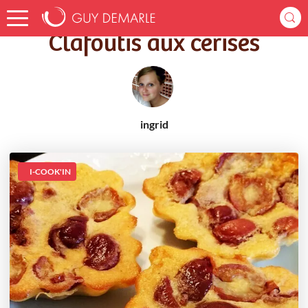
Accueil
Recettes
Clafoutis aux cerises
Clafoutis aux cerises
ingrid
I-COOK'IN