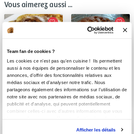
Vous aimerez aussi ...
Team fan de cookies ?
Les cookies ce n'est pas qu'en cuisine ! Ils permettent
aussi à nos équipes de personnaliser le contenu et les
annonces, d'offrir des fonctionnalités relatives aux
Muriel Eggenspieler
Muriel Eggenspieler
médias sociaux et d'analyser notre trafic. Nous
partageons également des informations sur l'utilisation de
Conseillère Guy Demarle
Conseillère Guy Demarle
notre site avec nos partenaires de médias sociaux, de
Crêpes aux cerises
Gateau aux cerises
publicité et d'analyse, qui peuvent potentiellement
alsacienne
combiner celles-ci avec d'autres informations que vous
leur avez fournies ou qu'ils ont collectées lors de votre
utilisation de leurs services.
Afficher les détails