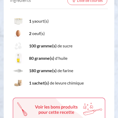
Ingredients
Liste de courses
1
yaourt(s)
2
oeuf(s)
100 gramme(s)
de sucre
80 gramme(s)
d'huile
180 gramme(s)
de farine
1 sachet(s)
de levure chimique