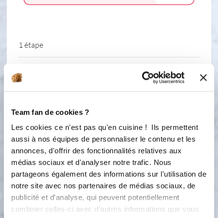
1 étape
1
Pour 12 citrouilles Disposez le moule
citrouilles sur la plaque Alu Pre
chauffez le four à 180° Mélangez les
Team fan de cookies ?
œufs avec le sucre Ajoutez ensuite le
yaourt puis l'huile Mélangez au fouet
Les cookies ce n'est pas qu'en cuisine ! Ils permettent
en ajoutant la farine et la levure
aussi à nos équipes de personnaliser le contenu et les
Versez la préparation dans le moule à
annonces, d'offrir des fonctionnalités relatives aux
l'aide de la petite louche Pour la
médias sociaux et d'analyser notre trafic. Nous
version praliné : ajouter 1/2 cuillère
partageons également des informations sur l'utilisation de
de praliné au centre de l'emprunte et
notre site avec nos partenaires de médias sociaux, de
recouvrir délicatement de pate. Faire
publicité et d'analyse, qui peuvent potentiellement
cuire 15mn à 180° Attendre 5mn
combiner celles-ci avec d'autres informations que vous
avant de démouler