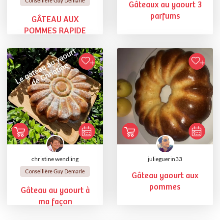
Conseillère Guy Demarle
Gâteaux au yaourt 3
parfums
GÂTEAU AUX
POMMES RAPIDE
christine wendling
julieguerin33
Conseillère Guy Demarle
Gâteau yaourt aux
pommes
Gâteau au yaourt à
ma façon