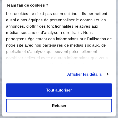
les lames puis ajoutez le lait et le
Team fan de cookies ?
xylitol ou sucre de coco. Ce chocolat
Les cookies ce n'est pas qu'en cuisine ! Ils permettent
chaud s'apparente plus à une boisson
aussi à nos équipes de personnaliser le contenu et les
de chocolatier qu'à un chocolat
chaud classique : il est très fort et
annonces, d'offrir des fonctionnalités relatives aux
concentré en cacao. Vous pouvez
médias sociaux et d'analyser notre trafic. Nous
donc parfaitement ajouter du lait si
partageons également des informations sur l'utilisation de
vous le préférez plus léger.
notre site avec nos partenaires de médias sociaux, de
publicité et d'analyse, qui peuvent potentiellement
Accessoire(s) :
combiner celles-ci avec d'autres informations que vous
leur avez fournies ou qu'ils ont collectées lors de votre
utilisation de leurs services.
80 °C
8
min
Afficher les détails
2
Tout autoriser
Bon appétit !
Refuser