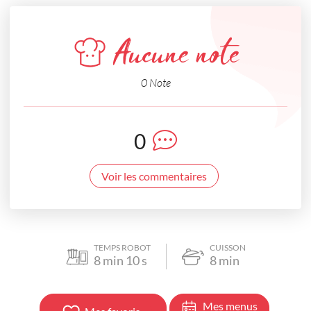
Aucune note
0 Note
0
Voir les commentaires
TEMPS ROBOT
CUISSON
8
min
10
s
8
min
Mes menus