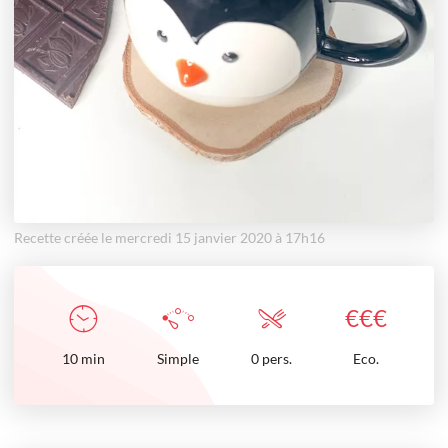
Recette créée le mercredi 15 janvier 2020 à 17h16
€
€
€
10
min
Simple
0 pers.
Eco.