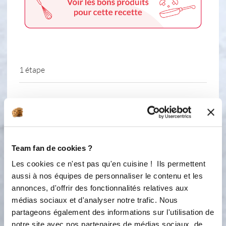
1 étape
1
300 g de cream cheese (type
Philadelphia) 300g fromage blanc
200 g de spéculoos 100 g de sucre 70
g de beurre 3oeufs 1 sachet sucre
Team fan de cookies ?
vanille coulis framboise 1. Mettez
Les cookies ce n'est pas qu'en cuisine ! Ils permettent
votre four à préchauffer à 150°C
aussi à nos équipes de personnaliser le contenu et les
(thermostat 5). 2. Réduisez les biscuits
speculoos en poudre en les passant au
annonces, d'offrir des fonctionnalités relatives aux
mixeur ou en les broyant avec un
médias sociaux et d'analyser notre trafic. Nous
rouleau à pâtisserie. 3. Faites fondre
partageons également des informations sur l'utilisation de
le beurre doucement puis ajoutez-le
notre site avec nos partenaires de médias sociaux, de