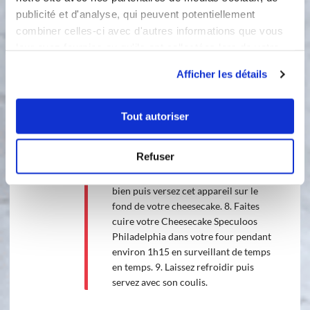
aux biscuits spéculoos en poudre. 4.
publicité et d'analyse, qui peuvent potentiellement
Mélangez de façon à obtenir une pâte
combiner celles-ci avec d'autres informations que vous
bien homogène que vous étalerez
leur avez fournies ou qu'ils ont collectées lors de votre
ensuite dans votre moule en tassant
utilisation de leurs services.
bien le fond et les bords. 5. Dans une
Afficher les détails
terrine, mélangez le Philadelphia avec
la crème fraîche et la pincée de sel. 6.
Dans une autre terrine, battez les
Tout autoriser
oeufs avec le sucre en poudre et le
sucre vanillé. Votre mélange est bon
Refuser
quand il est devenu mousseux. 7.
Rassemblez les 2 contenus, mélangez
bien puis versez cet appareil sur le
fond de votre cheesecake. 8. Faites
cuire votre Cheesecake Speculoos
Philadelphia dans votre four pendant
environ 1h15 en surveillant de temps
en temps. 9. Laissez refroidir puis
servez avec son coulis.