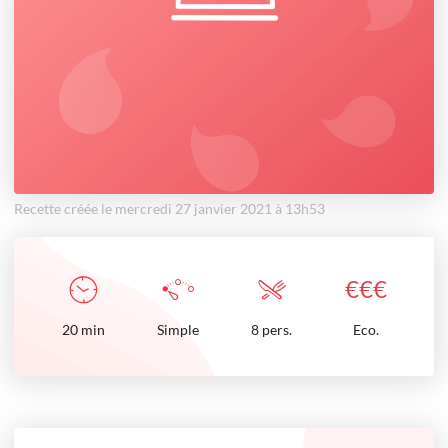
Recette créée le mercredi 27 janvier 2021 à 13h53
€
€
€
20
min
Simple
8 pers.
Eco.