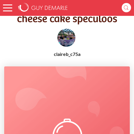
Accueil
Recettes
cheese cake spéculoos
cheese cake spéculoos
claireb_c75a