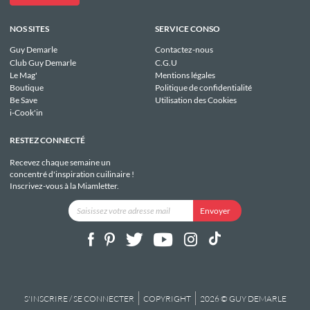
NOS SITES
SERVICE CONSO
Guy Demarle
Contactez-nous
Club Guy Demarle
C.G.U
Le Mag'
Mentions légales
Boutique
Politique de confidentialité
Be Save
Utilisation des Cookies
i-Cook'in
RESTEZ CONNECTÉ
Recevez chaque semaine un
concentré d'inspiration cuilinaire !
Inscrivez-vous à la Miamletter.
S'INSCRIRE / SE CONNECTER
COPYRIGHT
2026 © GUY DEMARLE