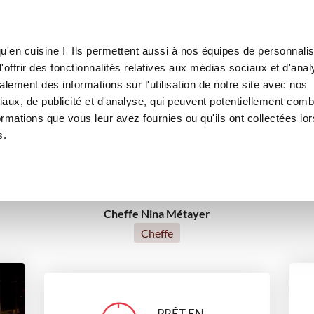
Canofea
Borealia
ue, mandarine et coco
LE MAG
LA BOUTIQUE
RECETTES
u'en cuisine ! Ils permettent aussi à nos équipes de personnalis
 flocons mangue, mandarine e
offrir des fonctionnalités relatives aux médias sociaux et d'anal
lement des informations sur l'utilisation de notre site avec nos
aux, de publicité et d'analyse, qui peuvent potentiellement comb
ormations que vous leur avez fournies ou qu'ils ont collectées lor
desserts
Repas de fête
Pour recevoir
Noël
s.
Cheffe Nina Métayer
Cheffe
PRÊT EN