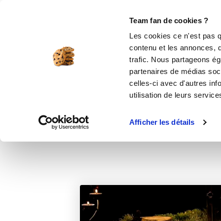
Le Club
i-Cook'in
Be Save
Boutique
Accueil
Recettes
Bûche flocons mang
Team fan de cookies ?
Les cookies ce n'est pas q
Bûche
contenu et les annonces, d'
trafic. Nous partageons éga
partenaires de médias soci
celles-ci avec d'autres inf
utilisation de leurs service
Afficher les détails