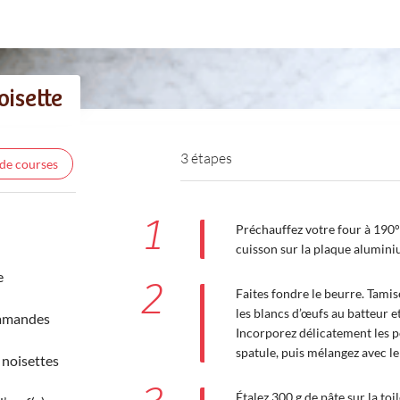
oisette
3 étapes
 de courses
1
Préchauffez votre four à 190°C
cuisson sur la plaque alumini
e
2
Faites fondre le beurre. Tamis
les blancs d’œufs au batteur et
'amandes
Incorporez délicatement les po
spatule, puis mélangez avec l
 noisettes
Étalez 300 g de pâte sur la toi