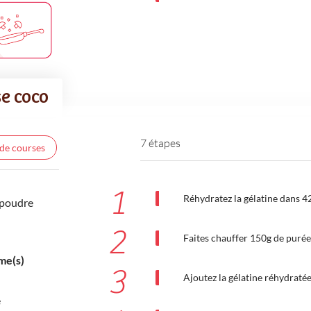
se coco
7 étapes
 de courses
1
Réhydratez la gélatine dans 42
 poudre
2
Faites chauffer 150g de purée
me(s)
3
Ajoutez la gélatine réhydraté
e