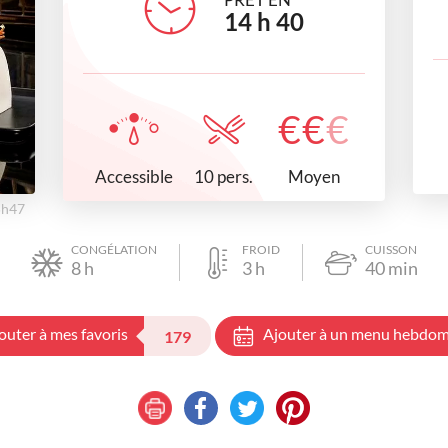
14
h
40
€
€
€
Accessible
Moyen
10 pers.
5h47
CONGÉLATION
FROID
CUISSON
8
h
3
h
40
min
outer à mes favoris
Ajouter à un menu hebdom
179