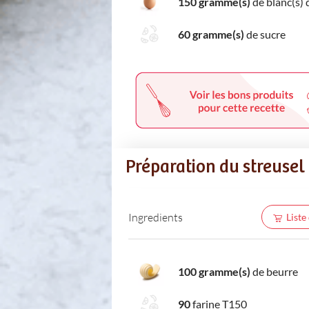
150 gramme(s)
de blanc(s) 
60 gramme(s)
de sucre
Préparation du streusel
Ingredients
Liste
100 gramme(s)
de beurre
90
farine T150