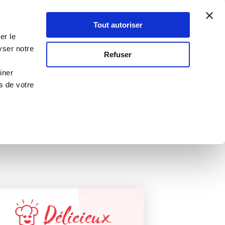
Atelier Culinaire
Le métier
Guy Demarle
Tout autoriser
Se connecter
S'inscrire
er le
t coco
yser notre
RECETTE VALIDÉE
Refuser
PAR GUY DEMARLE !
iner
s de votre
Délicieux