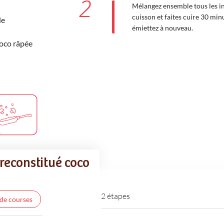
2
Mélangez ensemble tous les ing
cuisson et faites cuire 30 minu
de
émiettez à nouveau.
coco râpée
 reconstitué coco
2 étapes
 de courses