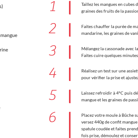
1
Taillez les mangues en cubes 
s)
graines des fruits de la passio
2
Faites chauffer la purée de ma
mandarine, les graines de vani
e mangue
3
Mélangez la cassonade avec la 
rine
Faites cuire quelques minutes 
4
Réalisez un test sur une assie
pour vérifier la prise et ajuste
5
Laissez refroidir à 4°C puis d
mangue et les graines de pass
e
6
Placez votre moule à Bûche s
versez 440g de confit mangue 
spatule coudée et faites pren
fois prise, démoulez et conser