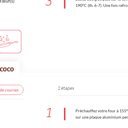
3
d’œuf(s)
190°C (th. 6-7). Une fois refro
 coco
2 étapes
 de courses
1
Préchauffez votre four à 155°C
sur une plaque aluminium pe