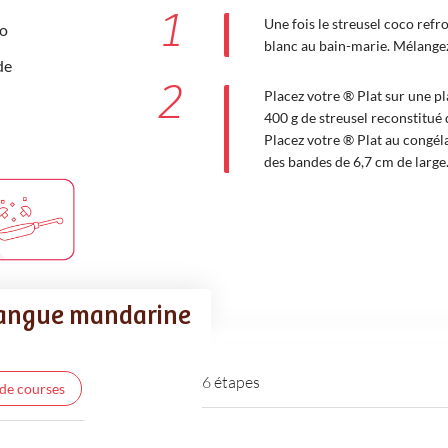
1
Une fois le streusel coco refro
co
blanc au bain-marie. Mélangez l
de
2
Placez votre ® Plat sur une p
400 g de streusel reconstitué 
Placez votre ® Plat au congéla
des bandes de 6,7 cm de large
mangue mandarine
6 étapes
 de courses