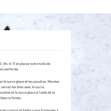
 (th. 6-7) et placez votre toile de
um perforée.
ez le sucre glace et les poudres. Montez
 serrez-les bien avec le sucre.
udres et le sucre glace à l’aide de la
e beurre fondu.
le de cuisson et faites cuire 9 minutes à