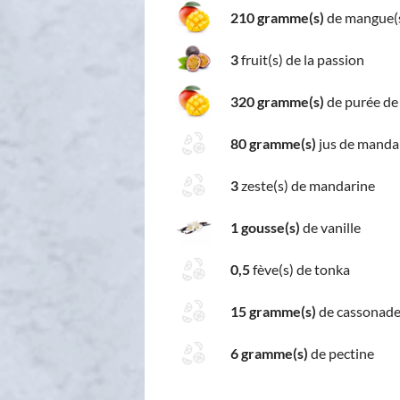
210 gramme(s)
de mangue(
3
fruit(s) de la passion
320 gramme(s)
de purée d
80 gramme(s)
jus de manda
3
zeste(s) de mandarine
1 gousse(s)
de vanille
0,5
fève(s) de tonka
15 gramme(s)
de cassonad
6 gramme(s)
de pectine