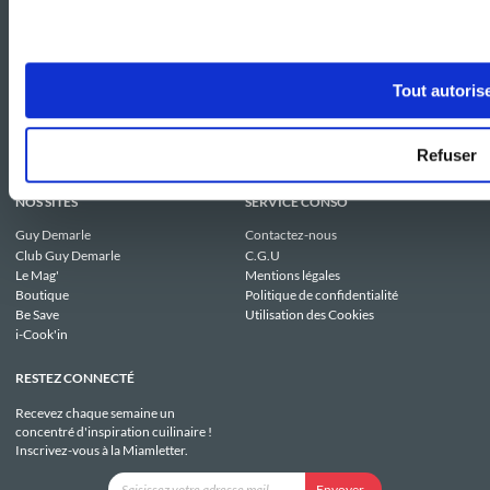
Tout autoris
Refuser
NOS SITES
SERVICE CONSO
Guy Demarle
Contactez-nous
Club Guy Demarle
C.G.U
Le Mag'
Mentions légales
Boutique
Politique de confidentialité
Be Save
Utilisation des Cookies
i-Cook'in
RESTEZ CONNECTÉ
Recevez chaque semaine un
concentré d'inspiration cuilinaire !
Inscrivez-vous à la Miamletter.