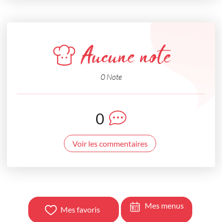
Aucune note
0 Note
0
Voir les commentaires
Mes menus
Mes favoris