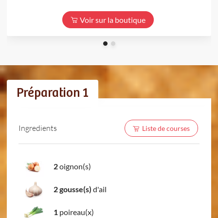
Voir sur la boutique
Préparation 1
Ingredients
Liste de courses
2
oignon(s)
2 gousse(s)
d'ail
1
poireau(x)