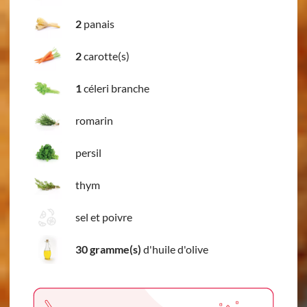
2
panais
2
carotte(s)
1
céleri branche
romarin
persil
thym
sel et poivre
30 gramme(s)
d'huile d'olive