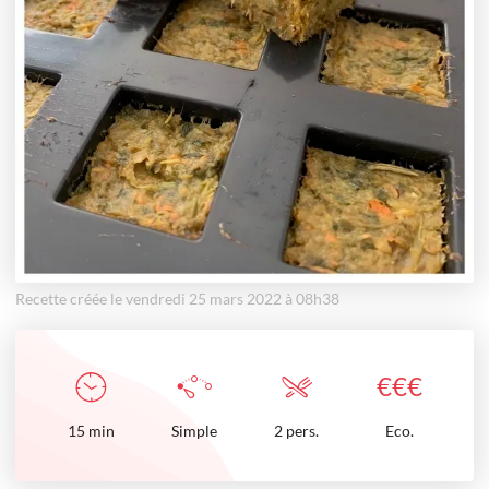
Recette créée le vendredi 25 mars 2022 à 08h38
€
€
€
15
min
Simple
2 pers.
Eco.