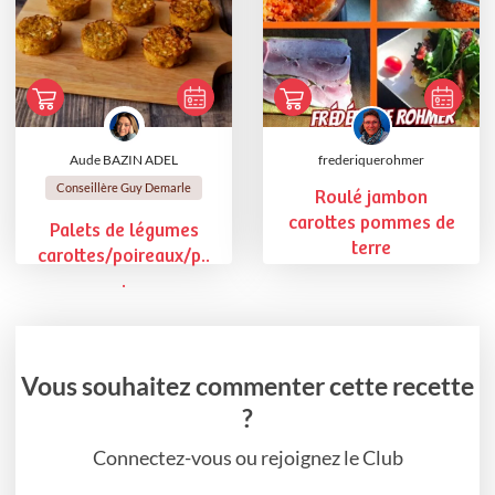
Aude BAZIN ADEL
frederiquerohmer
Conseillère Guy Demarle
Roulé jambon
carottes pommes de
Palets de légumes
terre
carottes/poireaux/p..
.
Vous souhaitez commenter cette recette
?
Connectez-vous ou rejoignez le Club