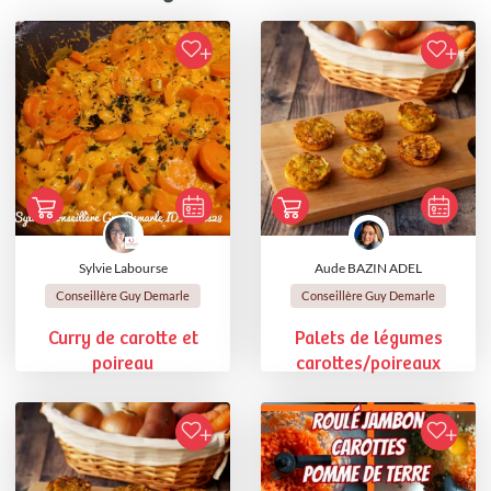
Sylvie Labourse
Aude BAZIN ADEL
Conseillère Guy Demarle
Conseillère Guy Demarle
Curry de carotte et
Palets de légumes
poireau
carottes/poireaux