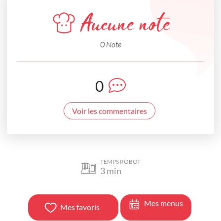
Aucune note
0 Note
0
Voir les commentaires
TEMPS ROBOT
3
min
Mes menus
Mes favoris