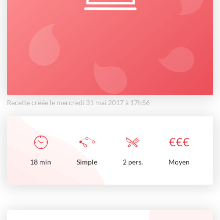
Recette créée le mercredi 31 mai 2017 à 17h56
€
€
€
18
min
Simple
2 pers.
Moyen