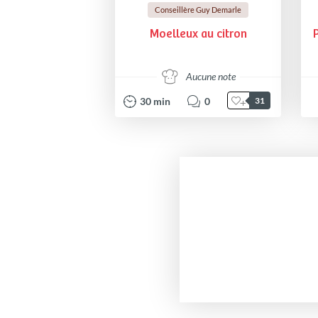
Conseillère Guy Demarle
Moelleux au citron
Aucune note
30
min
0
31