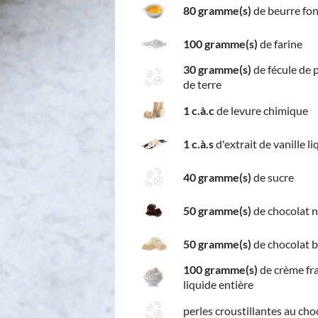
80 gramme(s)
de beurre fo
100 gramme(s)
de farine
30 gramme(s)
de fécule de
de terre
1 c.à.c
de levure chimique
1 c.à.s
d'extrait de vanille l
40 gramme(s)
de sucre
50 gramme(s)
de chocolat n
50 gramme(s)
de chocolat b
100 gramme(s)
de crème fr
liquide entière
perles croustillantes au cho