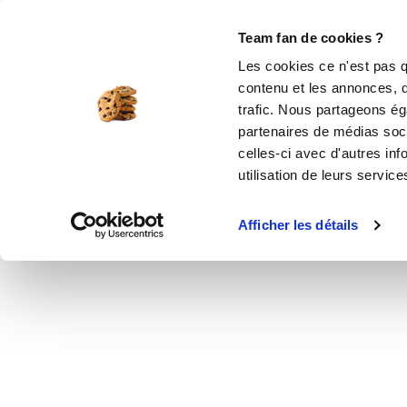
Le Club
i-Cook'in
Be Save
Boutique
Accueil
Recettes
Banana Queen
Team fan de cookies ?
Les cookies ce n'est pas q
contenu et les annonces, d'
trafic. Nous partageons éga
dessert
partenaires de médias soci
celles-ci avec d'autres inf
Saveurs de 
utilisation de leurs service
Tea ti
Afficher les détails
Automn