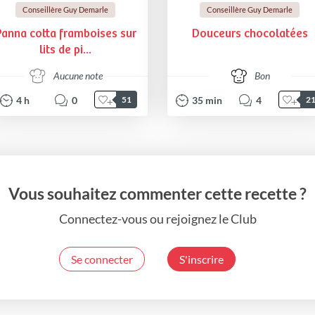
Conseillère Guy Demarle
Conseillère Guy Demarle
Panna cotta framboises sur
Douceurs chocolatées
lits de pi...
Aucune note
Bon
4
h
0
35
min
4
51
2
Vous souhaitez commenter cette recette ?
Connectez-vous ou rejoignez le Club
Se connecter
S'inscrire