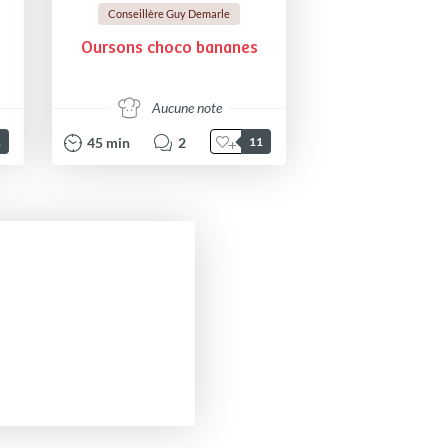
Conseillère Guy Demarle
Oursons choco bananes
Aucune note
45
min
2
1
11