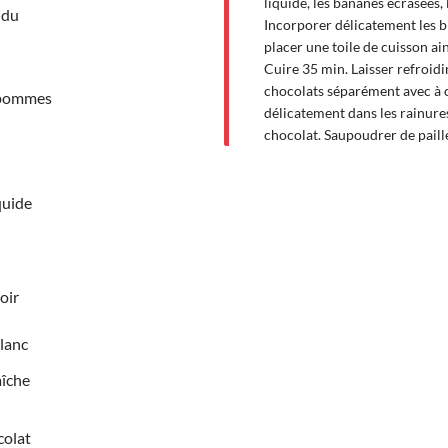
liquide, les bananes écrasées, l
ndu
Incorporer délicatement les b
placer une toile de cuisson ai
Cuire 35 min. Laisser refroidi
chocolats séparément avec à 
 pommes
délicatement dans les rainure
chocolat. Saupoudrer de paille
iquide
oir
lanc
aîche
colat