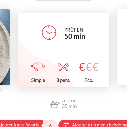
PRÊT EN
50
min
€
€
€
Simple
Eco.
8 pers.
3
CUISSON
35
min
jouter à mes favoris
Ajouter à un menu hebdoma
6