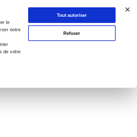
Atelier Culinaire
Le métier
Guy Demarle
Tout autoriser
Se connecter
S'inscrire
er le
yser notre
Refuser
s fruitées
iner
s de votre
Saint Patrick
 des mères
er
Été