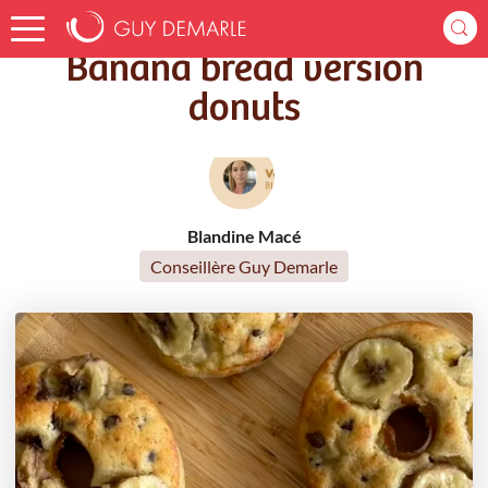
Accueil
Recettes
Banana bread version donuts
Banana bread version
donuts
Blandine Macé
Conseillère Guy Demarle