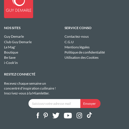
NOS SITES
SERVICE CONSO
Guy Demarle
Contactez-nous
Club Guy Demarle
C.G.U
Le Mag'
Mentions légales
Boutique
Politique de confidentialité
Be Save
Utilisation des Cookies
i-Cook'in
RESTEZ CONNECTÉ
Recevez chaque semaine un
concentré d'inspiration cuilinaire !
Inscrivez-vous à la Miamletter.