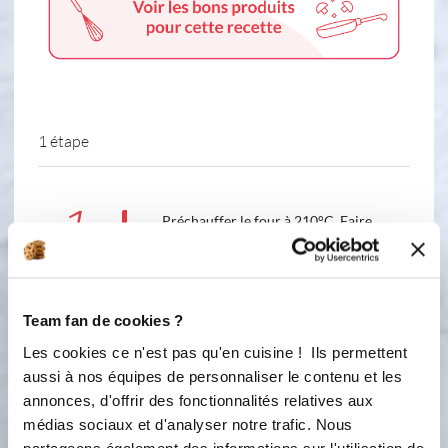
1 étape
1
Préchauffer le four à 210°C. Faire
fondre le beurre. Dans un saladier,
mélanger les oeufs et le sucre.
Incorporer la farine et la
levure.Mélanger. Ajouter le beurre
Team fan de cookies ?
fondu. Ecraser 2 bananes à la
Les cookies ce n'est pas qu'en cuisine ! Ils permettent
fourchette et les rajouter à la pâte.
Mélanger bien et verser dans les
aussi à nos équipes de personnaliser le contenu et les
empreintes.Ajouter les pépites de
annonces, d'offrir des fonctionnalités relatives aux
chocolat et mélanger à nouveau.
médias sociaux et d'analyser notre trafic. Nous
Découper la banane restante en
partageons également des informations sur l'utilisation de