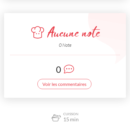
Aucune note
0 Note
0
Voir les commentaires
CUISSON
15
min