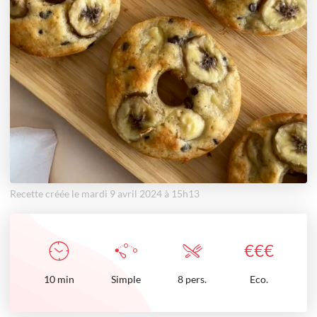
Recette créée le mardi 9 avril 2024 à 15h13
€
€
€
10
min
Simple
8 pers.
Eco.