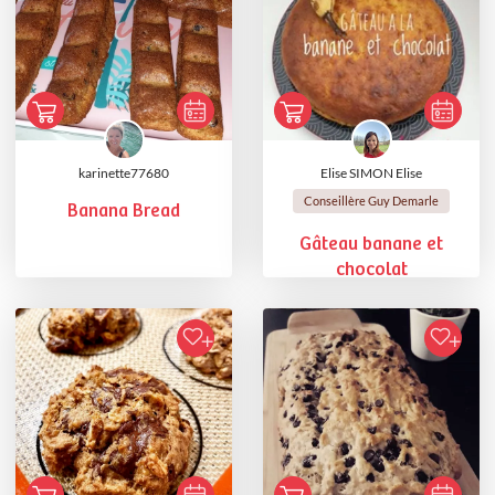
karinette77680
Elise SIMON Elise
Conseillère Guy Demarle
Banana Bread
Gâteau banane et
chocolat