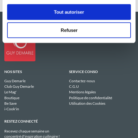
Tout autoriser
Refuser
NOS SITES
SERVICE CONSO
Guy Demarle
Contactez-nous
Club Guy Demarle
C.G.U
Le Mag'
Mentions légales
Boutique
Politique de confidentialité
Be Save
Utilisation des Cookies
i-Cook'in
RESTEZ CONNECTÉ
Recevez chaque semaine un
concentré d'inspiration cuilinaire !