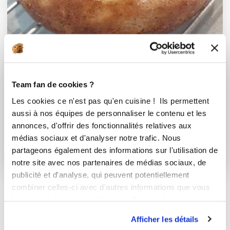
Team fan de cookies ?
laétitia bonard
Les cookies ce n'est pas qu'en cuisine ! Ils permettent
Conseillère Guy Demarle
aussi à nos équipes de personnaliser le contenu et les
Donuts moelleux aux pommes
annonces, d'offrir des fonctionnalités relatives aux
médias sociaux et d'analyser notre trafic. Nous
Aucune note
partageons également des informations sur l'utilisation de
45
min
0
29
notre site avec nos partenaires de médias sociaux, de
publicité et d'analyse, qui peuvent potentiellement
combiner celles-ci avec d'autres informations que vous
leur avez fournies ou qu'ils ont collectées lors de votre
utilisation de leurs services.
Afficher les détails