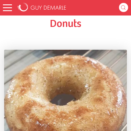
Accueil
virginieleroy14140
Listes de favoris
Donuts
Donuts