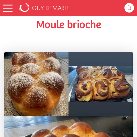
Accueil
cathie41500
Listes de favoris
Moule brioche
Moule brioche