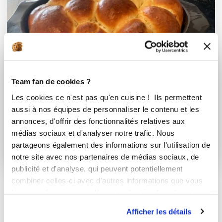
Team fan de cookies ?
Agnes Herter
Les cookies ce n'est pas qu'en cuisine ! Ils permettent
Conseillère Guy Demarle
aussi à nos équipes de personnaliser le contenu et les
Le chinois et la brioche
annonces, d'offrir des fonctionnalités relatives aux
médias sociaux et d'analyser notre trafic. Nous
Délicieux
partageons également des informations sur l'utilisation de
2
h
2
189
notre site avec nos partenaires de médias sociaux, de
publicité et d'analyse, qui peuvent potentiellement
combiner celles-ci avec d'autres informations que vous
leur avez fournies ou qu'ils ont collectées lors de votre
utilisation de leurs services.
Afficher les détails