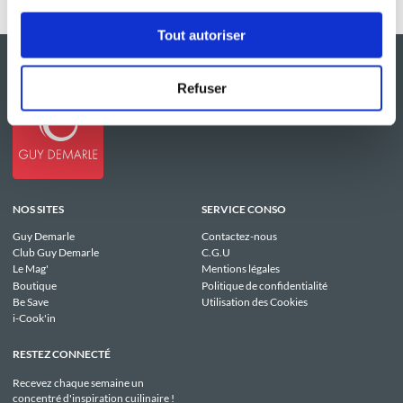
Tout autoriser
Refuser
NOS SITES
SERVICE CONSO
Guy Demarle
Contactez-nous
Club Guy Demarle
C.G.U
Le Mag'
Mentions légales
Boutique
Politique de confidentialité
Be Save
Utilisation des Cookies
i-Cook'in
RESTEZ CONNECTÉ
Recevez chaque semaine un
concentré d'inspiration cuilinaire !