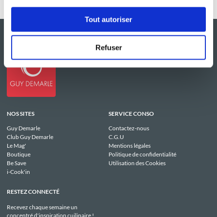
Tout autoriser
Refuser
NOS SITES
SERVICE CONSO
Guy Demarle
Contactez-nous
Club Guy Demarle
C.G.U
Le Mag'
Mentions légales
Boutique
Politique de confidentialité
Be Save
Utilisation des Cookies
i-Cook'in
RESTEZ CONNECTÉ
Recevez chaque semaine un
concentré d'inspiration cuilinaire !