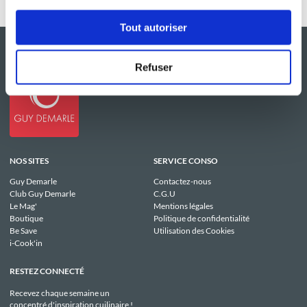
Tout autoriser
Refuser
NOS SITES
SERVICE CONSO
Guy Demarle
Contactez-nous
Club Guy Demarle
C.G.U
Le Mag'
Mentions légales
Boutique
Politique de confidentialité
Be Save
Utilisation des Cookies
i-Cook'in
RESTEZ CONNECTÉ
Recevez chaque semaine un
concentré d'inspiration cuilinaire !