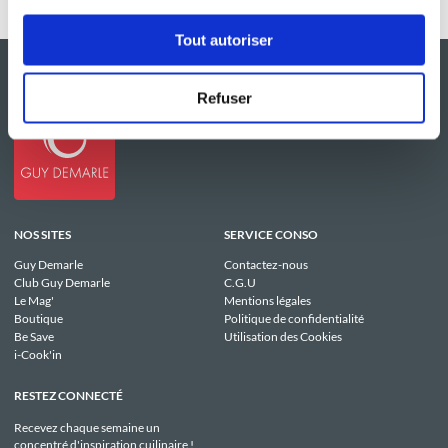
Tout autoriser
Refuser
NOS SITES
SERVICE CONSO
Guy Demarle
Contactez-nous
Club Guy Demarle
C.G.U
Le Mag'
Mentions légales
Boutique
Politique de confidentialité
Be Save
Utilisation des Cookies
i-Cook'in
RESTEZ CONNECTÉ
Recevez chaque semaine un
concentré d'inspiration cuilinaire !