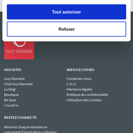
Tout autoriser
Refuser
NOS SITES
SERVICE CONSO
Guy Demarle
Contactez-nous
Club Guy Demarle
C.G.U
Le Mag'
Mentions légales
Boutique
Politique de confidentialité
Be Save
Utilisation des Cookies
i-Cook'in
RESTEZ CONNECTÉ
Recevez chaque semaine un
concentré d'inspiration cuilinaire !