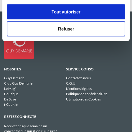
Tout autoriser
Refuser
NOS SITES
SERVICE CONSO
Guy Demarle
Contactez-nous
Club Guy Demarle
C.G.U
Le Mag'
Mentions légales
Boutique
Politique de confidentialité
Be Save
Utilisation des Cookies
i-Cook'in
RESTEZ CONNECTÉ
Recevez chaque semaine un
concentré d'inspiration cuilinaire !