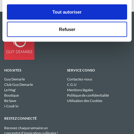
Tout autoriser
Refuser
NOS SITES
SERVICE CONSO
Guy Demarle
Contactez-nous
Club Guy Demarle
C.G.U
Le Mag'
Mentions légales
Boutique
Politique de confidentialité
Be Save
Utilisation des Cookies
i-Cook'in
RESTEZ CONNECTÉ
Recevez chaque semaine un
concentré d'inspiration cuilinaire !