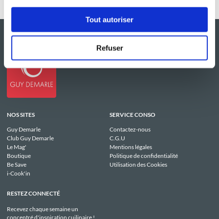
Tout autoriser
Refuser
NOS SITES
SERVICE CONSO
Guy Demarle
Contactez-nous
Club Guy Demarle
C.G.U
Le Mag'
Mentions légales
Boutique
Politique de confidentialité
Be Save
Utilisation des Cookies
i-Cook'in
RESTEZ CONNECTÉ
Recevez chaque semaine un
concentré d'inspiration cuilinaire !