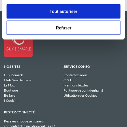
Tout autoriser
Refuser
NOS SITES
SERVICE CONSO
Guy Demarle
Contactez-nous
Club Guy Demarle
C.G.U
Le Mag'
Mentions légales
Boutique
Politique de confidentialité
Be Save
Utilisation des Cookies
i-Cook'in
RESTEZ CONNECTÉ
Recevez chaque semaine un
concentré d'inspiration cuilinaire !