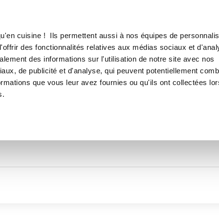
Canofea
Borealia
LE MAG
LA BOUTIQUE
RECETTES
TOUTES LES RECETTES DE
u'en cuisine ! Ils permettent aussi à nos équipes de personnalis
Sophier_0044
offrir des fonctionnalités relatives aux médias sociaux et d'anal
lement des informations sur l'utilisation de notre site avec nos
aux, de publicité et d'analyse, qui peuvent potentiellement comb
ormations que vous leur avez fournies ou qu'ils ont collectées lor
s.
Thématiques
Temps de réalisation
Prod