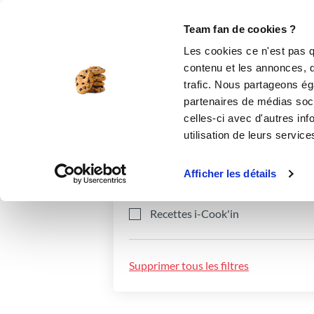
Le Club
i-Cook'in
Be Save
Boutique
Accueil
Recettes
Team fan de cookies ?
Les cookies ce n'est pas q
contenu et les annonces, d'
trafic. Nous partageons éga
partenaires de médias soci
celles-ci avec d'autres inf
utilisation de leurs service
Catégories
Ingrédients
Afficher les détails
Recettes i-Cook'in
Supprimer tous les filtres