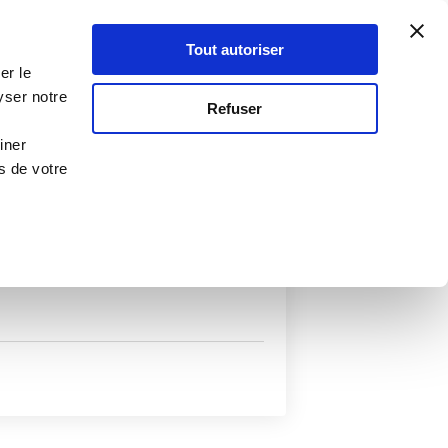
Atelier Culinaire
Le métier
Guy Demarle
Tout autoriser
Se connecter
S'inscrire
er le
yser notre
Refuser
iner
s de votre
uits
Autres filtres