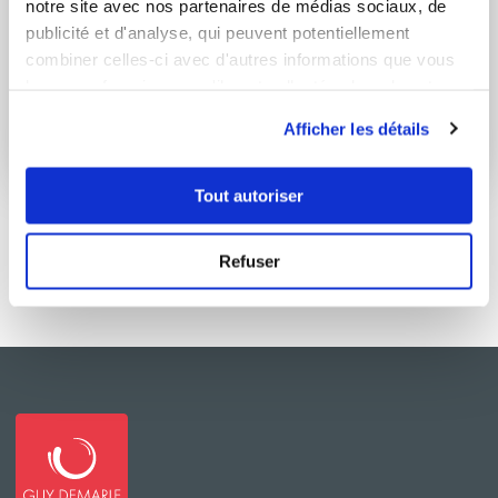
Sophie GOURY
notre site avec nos partenaires de médias sociaux, de
publicité et d'analyse, qui peuvent potentiellement
Conseillère Guy Demarle
combiner celles-ci avec d'autres informations que vous
BROWKIES FANTASTIQUES !
leur avez fournies ou qu'ils ont collectées lors de votre
utilisation de leurs services.
Aucune note
Afficher les détails
45
min
0
3
Tout autoriser
Refuser
Aucune autre recette trouvée