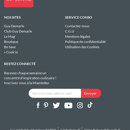
NOS SITES
SERVICE CONSO
Guy Demarle
Contactez-nous
Club Guy Demarle
C.G.U
Le Mag'
Mentions légales
Boutique
Politique de confidentialité
Be Save
Utilisation des Cookies
i-Cook'in
RESTEZ CONNECTÉ
Recevez chaque semaine un
concentré d'inspiration cuilinaire !
Inscrivez-vous à la Miamletter.