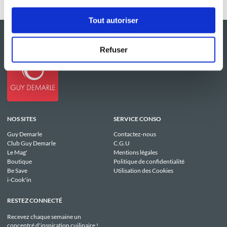
Tout autoriser
Refuser
NOS SITES
SERVICE CONSO
Guy Demarle
Contactez-nous
Club Guy Demarle
C.G.U
Le Mag'
Mentions légales
Boutique
Politique de confidentialité
Be Save
Utilisation des Cookies
i-Cook'in
RESTEZ CONNECTÉ
Recevez chaque semaine un
concentré d'inspiration cuilinaire !