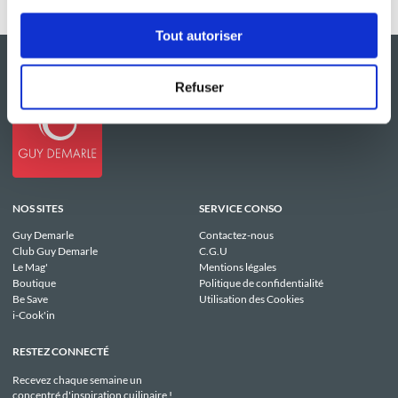
Tout autoriser
Refuser
NOS SITES
SERVICE CONSO
Guy Demarle
Contactez-nous
Club Guy Demarle
C.G.U
Le Mag'
Mentions légales
Boutique
Politique de confidentialité
Be Save
Utilisation des Cookies
i-Cook'in
RESTEZ CONNECTÉ
Recevez chaque semaine un
concentré d'inspiration cuilinaire !