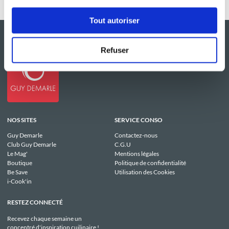
Tout autoriser
Refuser
NOS SITES
SERVICE CONSO
Guy Demarle
Contactez-nous
Club Guy Demarle
C.G.U
Le Mag'
Mentions légales
Boutique
Politique de confidentialité
Be Save
Utilisation des Cookies
i-Cook'in
RESTEZ CONNECTÉ
Recevez chaque semaine un
concentré d'inspiration cuilinaire !