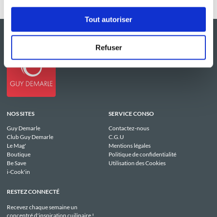
Tout autoriser
Refuser
NOS SITES
SERVICE CONSO
Guy Demarle
Contactez-nous
Club Guy Demarle
C.G.U
Le Mag'
Mentions légales
Boutique
Politique de confidentialité
Be Save
Utilisation des Cookies
i-Cook'in
RESTEZ CONNECTÉ
Recevez chaque semaine un
concentré d'inspiration cuilinaire !