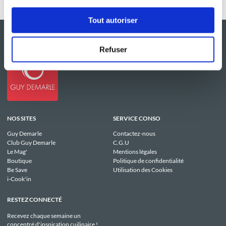
Tout autoriser
Refuser
NOS SITES
SERVICE CONSO
Guy Demarle
Contactez-nous
Club Guy Demarle
C.G.U
Le Mag'
Mentions légales
Boutique
Politique de confidentialité
Be Save
Utilisation des Cookies
i-Cook'in
RESTEZ CONNECTÉ
Recevez chaque semaine un
concentré d'inspiration cuilinaire !