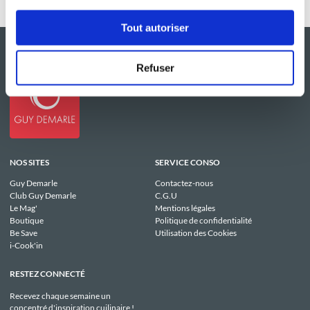
Tout autoriser
Refuser
NOS SITES
SERVICE CONSO
Guy Demarle
Contactez-nous
Club Guy Demarle
C.G.U
Le Mag'
Mentions légales
Boutique
Politique de confidentialité
Be Save
Utilisation des Cookies
i-Cook'in
RESTEZ CONNECTÉ
Recevez chaque semaine un
concentré d'inspiration cuilinaire !