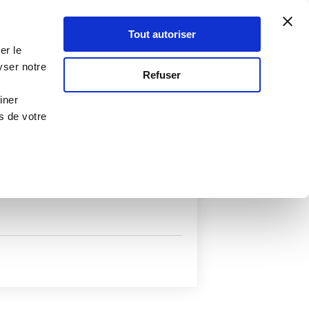
Atelier Culinaire
Le métier
Guy Demarle
Tout autoriser
Se connecter
S'inscrire
er le
yser notre
Refuser
iner
s de votre
uits
Autres filtres