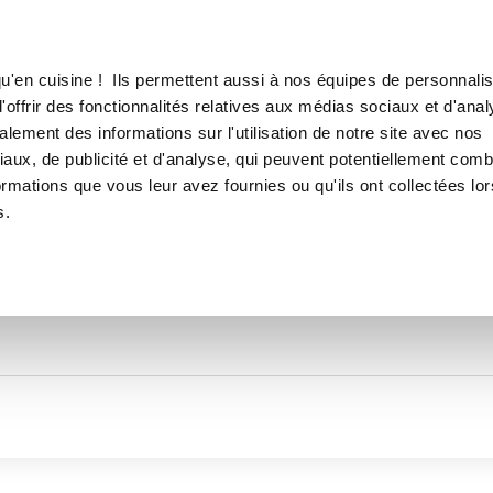
Canofea
Borealia
LE MAG
LA BOUTIQUE
RECETTES
TOUTES LES RECETTES DE
u'en cuisine ! Ils permettent aussi à nos équipes de personnalis
Nicoler_9562
offrir des fonctionnalités relatives aux médias sociaux et d'anal
lement des informations sur l'utilisation de notre site avec nos
aux, de publicité et d'analyse, qui peuvent potentiellement comb
ormations que vous leur avez fournies ou qu'ils ont collectées lor
s.
Thématiques
Temps de réalisation
Prod