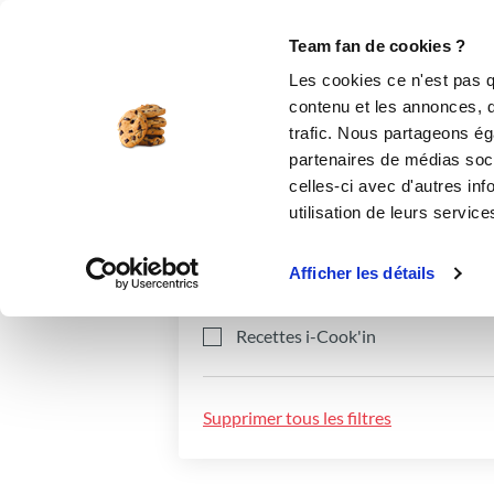
Le Club
i-Cook'in
Be Save
Boutique
Accueil
Recettes
Team fan de cookies ?
Les cookies ce n'est pas q
contenu et les annonces, d'
trafic. Nous partageons éga
partenaires de médias soci
celles-ci avec d'autres inf
utilisation de leurs service
Catégories
Ingrédients
Afficher les détails
Recettes i-Cook'in
Supprimer tous les filtres