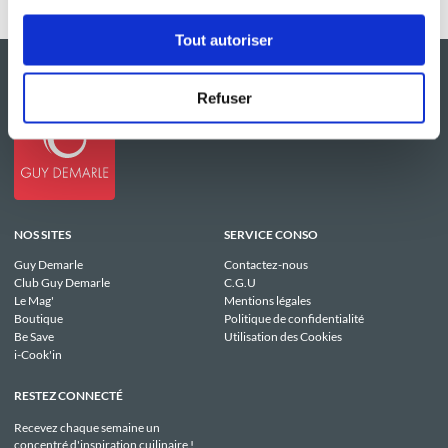
Tout autoriser
Refuser
NOS SITES
SERVICE CONSO
Guy Demarle
Contactez-nous
Club Guy Demarle
C.G.U
Le Mag'
Mentions légales
Boutique
Politique de confidentialité
Be Save
Utilisation des Cookies
i-Cook'in
RESTEZ CONNECTÉ
Recevez chaque semaine un
concentré d'inspiration cuilinaire !