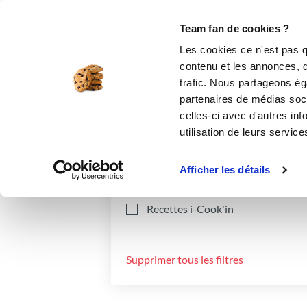
Le Club
i-Cook'in
Be Save
Boutique
Accueil
Recettes
Team fan de cookies ?
Les cookies ce n'est pas q
contenu et les annonces, d'
trafic. Nous partageons éga
partenaires de médias soci
celles-ci avec d'autres inf
utilisation de leurs service
Catégories
Ingrédients
Afficher les détails
Recettes i-Cook'in
Supprimer tous les filtres