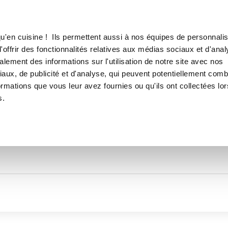
Canofea
Borealia
LE MAG
LA BOUTIQUE
RECETTES
TOUTES LES RECETTES DE
u'en cuisine ! Ils permettent aussi à nos équipes de personnalis
Nateyo38
offrir des fonctionnalités relatives aux médias sociaux et d'anal
lement des informations sur l'utilisation de notre site avec nos
aux, de publicité et d'analyse, qui peuvent potentiellement comb
ormations que vous leur avez fournies ou qu'ils ont collectées lor
s.
Thématiques
Temps de réalisation
Prod