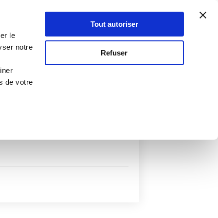
Atelier Culinaire
Le métier
Guy Demarle
Tout autoriser
Se connecter
S'inscrire
er le
yser notre
Refuser
iner
s de votre
uits
Autres filtres