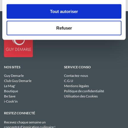
Tout autoriser
Refuser
NOS SITES
SERVICE CONSO
Guy Demarle
Contactez-nous
Club Guy Demarle
C.G.U
Le Mag'
Mentions légales
Boutique
Politique de confidentialité
Be Save
Utilisation des Cookies
i-Cook'in
RESTEZ CONNECTÉ
Recevez chaque semaine un
concentré d'inspiration cuilinaire !