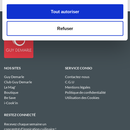
Tout autoriser
Refuser
NOS SITES
SERVICE CONSO
Guy Demarle
Contactez-nous
Club Guy Demarle
C.G.U
Le Mag'
Mentions légales
Boutique
Politique de confidentialité
Be Save
Utilisation des Cookies
i-Cook'in
RESTEZ CONNECTÉ
Recevez chaque semaine un
concentré d'inspiration cuilinaire !