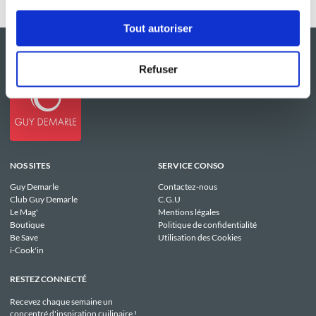
Tout autoriser
Refuser
NOS SITES
SERVICE CONSO
Guy Demarle
Contactez-nous
Club Guy Demarle
C.G.U
Le Mag'
Mentions légales
Boutique
Politique de confidentialité
Be Save
Utilisation des Cookies
i-Cook'in
RESTEZ CONNECTÉ
Recevez chaque semaine un
concentré d'inspiration cuilinaire !