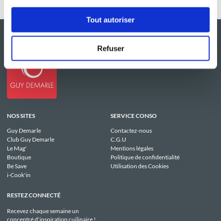
Tout autoriser
Refuser
NOS SITES
SERVICE CONSO
Guy Demarle
Contactez-nous
Club Guy Demarle
C.G.U
Le Mag'
Mentions légales
Boutique
Politique de confidentialité
Be Save
Utilisation des Cookies
i-Cook'in
RESTEZ CONNECTÉ
Recevez chaque semaine un
concentré d'inspiration cuilinaire !