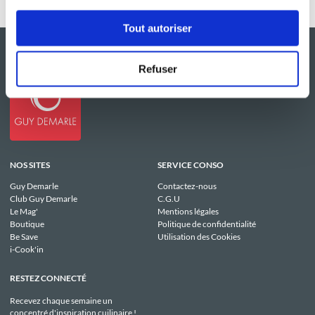
Tout autoriser
Refuser
NOS SITES
SERVICE CONSO
Guy Demarle
Contactez-nous
Club Guy Demarle
C.G.U
Le Mag'
Mentions légales
Boutique
Politique de confidentialité
Be Save
Utilisation des Cookies
i-Cook'in
RESTEZ CONNECTÉ
Recevez chaque semaine un
concentré d'inspiration cuilinaire !