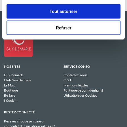
Tout autoriser
Refuser
NOS SITES
SERVICE CONSO
Guy Demarle
Contactez-nous
Club Guy Demarle
C.G.U
Le Mag'
Mentions légales
Boutique
Politique de confidentialité
Be Save
Utilisation des Cookies
i-Cook'in
RESTEZ CONNECTÉ
Recevez chaque semaine un
concentré d'inspiration cuilinaire !