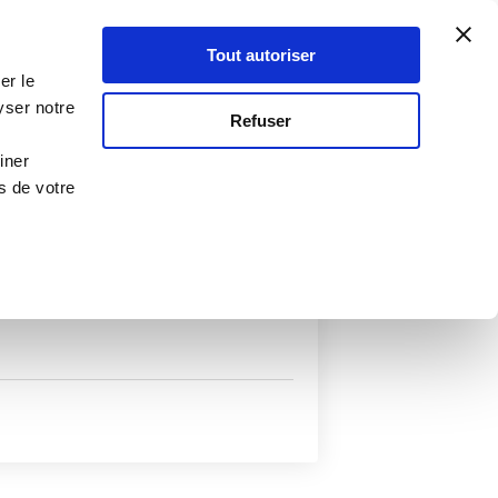
Atelier Culinaire
Le métier
Guy Demarle
Tout autoriser
Se connecter
S'inscrire
er le
yser notre
Refuser
iner
s de votre
uits
Autres filtres