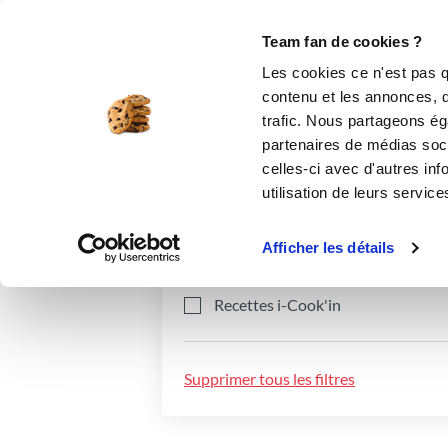
Le Club
i-Cook'in
Be Save
Boutique
Accueil
Recettes
Team fan de cookies ?
Les cookies ce n'est pas q
contenu et les annonces, d'
trafic. Nous partageons éga
partenaires de médias soci
celles-ci avec d'autres inf
utilisation de leurs service
Catégories
Ingrédients
Afficher les détails
Recettes i-Cook'in
Supprimer tous les filtres