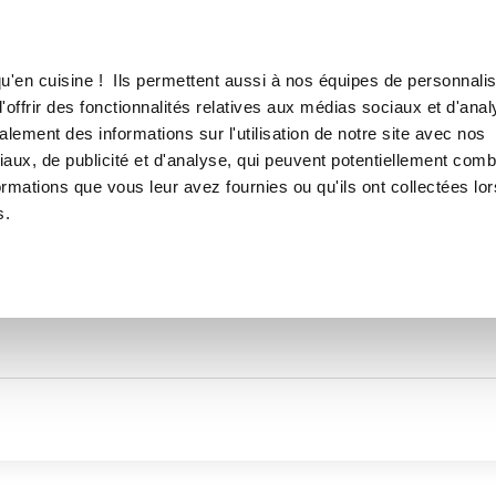
Canofea
Borealia
LE MAG
LA BOUTIQUE
RECETTES
TOUTES LES RECETTES DE
u'en cuisine ! Ils permettent aussi à nos équipes de personnalis
Manou31
offrir des fonctionnalités relatives aux médias sociaux et d'anal
lement des informations sur l'utilisation de notre site avec nos
aux, de publicité et d'analyse, qui peuvent potentiellement comb
ormations que vous leur avez fournies ou qu'ils ont collectées lor
s.
Thématiques
Temps de réalisation
Prod