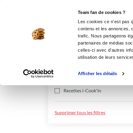
Le Club
i-Cook'in
Be Save
Boutique
Accueil
Recettes
Team fan de cookies ?
Les cookies ce n'est pas q
contenu et les annonces, d'
trafic. Nous partageons éga
partenaires de médias soci
celles-ci avec d'autres inf
utilisation de leurs service
Catégories
Ingrédients
Afficher les détails
Recettes i-Cook'in
Supprimer tous les filtres