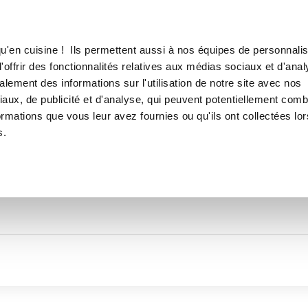
Canofea
Borealia
LE MAG
LA BOUTIQUE
RECETTES
TOUTES LES RECETTES DE
u'en cuisine ! Ils permettent aussi à nos équipes de personnalis
Manonrubay
offrir des fonctionnalités relatives aux médias sociaux et d'anal
lement des informations sur l'utilisation de notre site avec nos
aux, de publicité et d'analyse, qui peuvent potentiellement comb
ormations que vous leur avez fournies ou qu'ils ont collectées lor
s.
Thématiques
Temps de réalisation
Prod