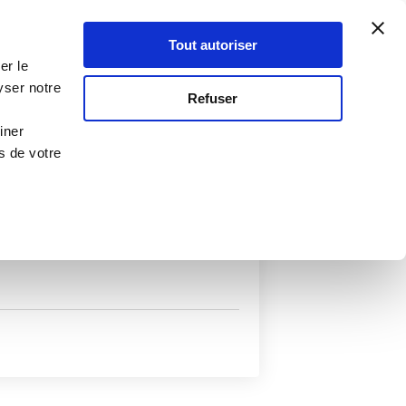
Atelier Culinaire
Le métier
Guy Demarle
Tout autoriser
Se connecter
S'inscrire
er le
yser notre
Refuser
iner
s de votre
uits
Autres filtres