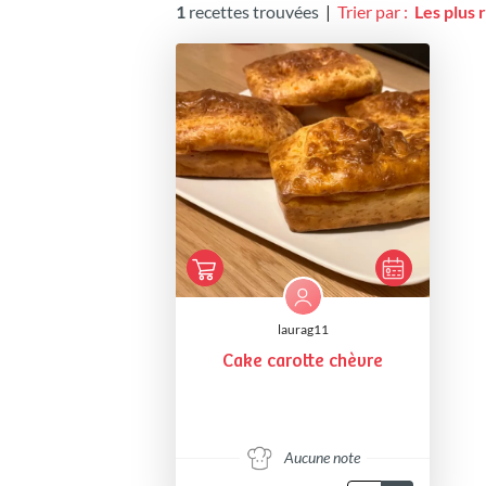
1
recettes trouvées
|
Trier par :
Les plus 
laurag11
Cake carotte chèvre
Aucune note