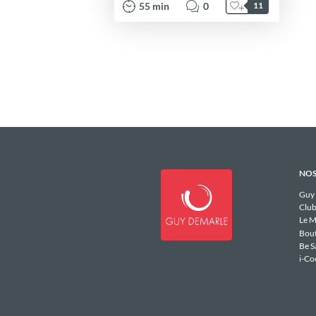
55
min
0
11
NOS
Guy
Club
Le M
Bou
Be S
i-Co