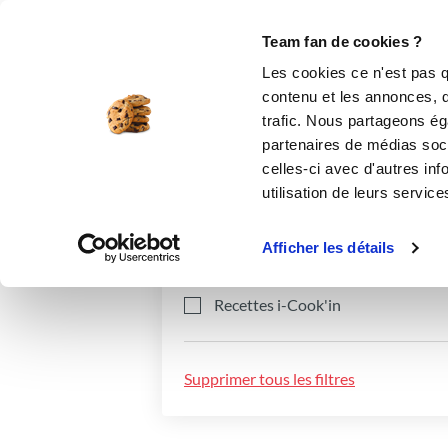
Le Club
i-Cook'in
Be Save
Boutique
Accueil
Recettes
Team fan de cookies ?
Les cookies ce n'est pas q
contenu et les annonces, d'
trafic. Nous partageons éga
partenaires de médias soci
celles-ci avec d'autres inf
utilisation de leurs service
Catégories
Ingrédients
Afficher les détails
Recettes i-Cook'in
Supprimer tous les filtres