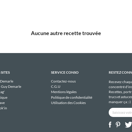
Aucune autre recette trouvée
 SITES
SERVICE CONSO
RESTEZ CON
 Demarle
Contactez-nous
Recevez chaqu
 Guy Demarle
C.G.U
concentré d'ins
Recettes, portra
ag'
Mentions légales
trucs et astuce
tique
Politique de confidentialité
manquer ça ;-)
ave
Utilisation des Cookies
ok'in