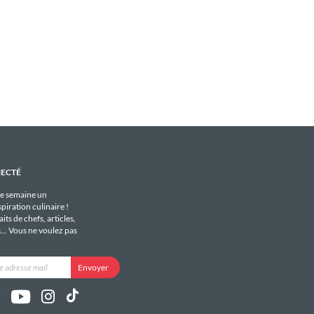
NECTÉ
e semaine un
piration culinaire !
its de chefs, articles,
s... Vous ne voulez pas