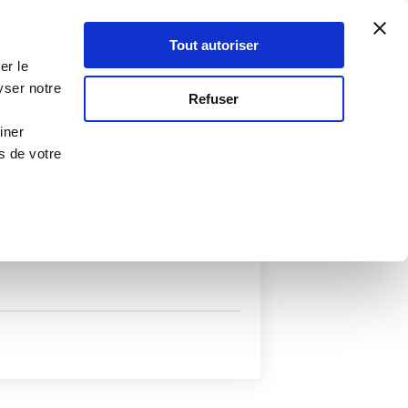
Atelier Culinaire
Le métier
Guy Demarle
Tout autoriser
Se connecter
S'inscrire
er le
yser notre
Refuser
iner
s de votre
uits
Autres filtres