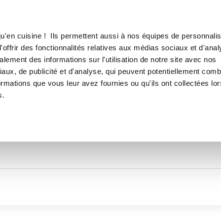
Canofea
Borealia
LE MAG
LA BOUTIQUE
RECETTES
TOUTES LES RECETTES DE
u'en cuisine ! Ils permettent aussi à nos équipes de personnalis
Laetijul
offrir des fonctionnalités relatives aux médias sociaux et d'anal
lement des informations sur l'utilisation de notre site avec nos
aux, de publicité et d'analyse, qui peuvent potentiellement comb
ormations que vous leur avez fournies ou qu'ils ont collectées lor
s.
Thématiques
Temps de réalisation
Prod