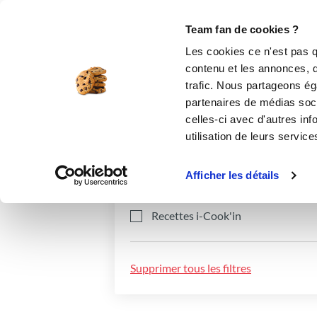
Le Club
i-Cook'in
Be Save
Boutique
Accueil
Recettes
Team fan de cookies ?
Les cookies ce n'est pas q
contenu et les annonces, d'
trafic. Nous partageons éga
partenaires de médias soci
celles-ci avec d'autres inf
utilisation de leurs service
Catégories
Ingrédients
Afficher les détails
Recettes i-Cook'in
Supprimer tous les filtres