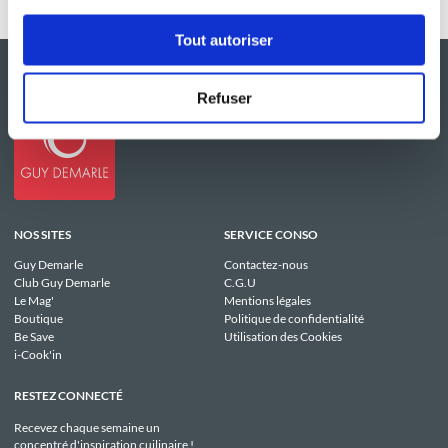
Tout autoriser
Refuser
NOS SITES
SERVICE CONSO
Guy Demarle
Contactez-nous
Club Guy Demarle
C.G.U
Le Mag'
Mentions légales
Boutique
Politique de confidentialité
Be Save
Utilisation des Cookies
i-Cook'in
RESTEZ CONNECTÉ
Recevez chaque semaine un
concentré d'inspiration cuilinaire !