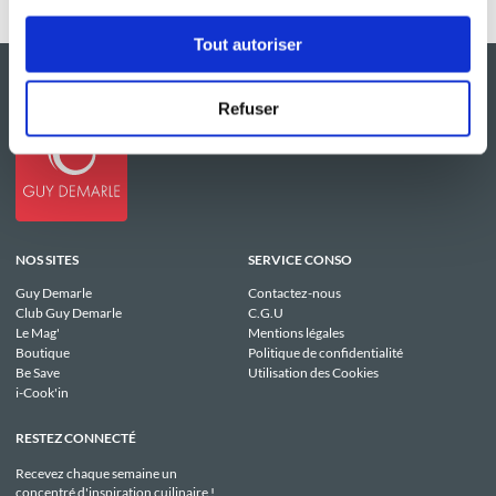
Tout autoriser
Refuser
NOS SITES
SERVICE CONSO
Guy Demarle
Contactez-nous
Club Guy Demarle
C.G.U
Le Mag'
Mentions légales
Boutique
Politique de confidentialité
Be Save
Utilisation des Cookies
i-Cook'in
RESTEZ CONNECTÉ
Recevez chaque semaine un
concentré d'inspiration cuilinaire !