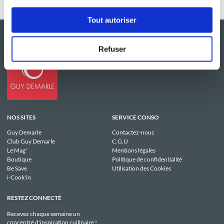
Tout autoriser
Refuser
NOS SITES
SERVICE CONSO
Guy Demarle
Contactez-nous
Club Guy Demarle
C.G.U
Le Mag'
Mentions légales
Boutique
Politique de confidentialité
Be Save
Utilisation des Cookies
i-Cook'in
RESTEZ CONNECTÉ
Recevez chaque semaine un
concentré d'inspiration cuilinaire !