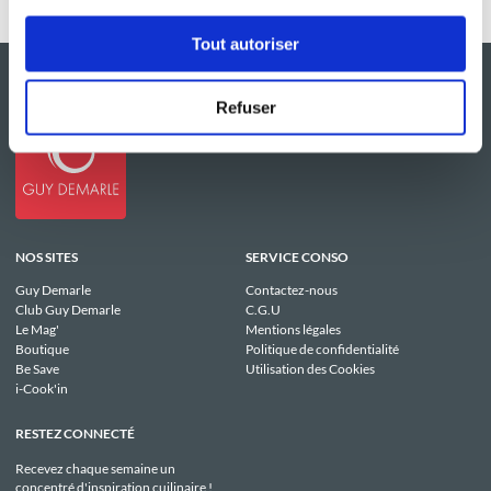
Tout autoriser
Refuser
NOS SITES
SERVICE CONSO
Guy Demarle
Contactez-nous
Club Guy Demarle
C.G.U
Le Mag'
Mentions légales
Boutique
Politique de confidentialité
Be Save
Utilisation des Cookies
i-Cook'in
RESTEZ CONNECTÉ
Recevez chaque semaine un
concentré d'inspiration cuilinaire !