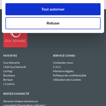
Tout autoriser
Refuser
NOS SITES
SERVICE CONSO
Guy Demarle
Contactez-nous
Club Guy Demarle
C.G.U
Le Mag'
Mentions légales
Boutique
Politique de confidentialité
Be Save
Utilisation des Cookies
i-Cook'in
RESTEZ CONNECTÉ
Recevez chaque semaine un
concentré d'inspiration cuilinaire !