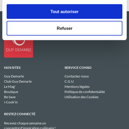
Tout autoriser
Refuser
NOS SITES
SERVICE CONSO
Guy Demarle
Contactez-nous
Club Guy Demarle
C.G.U
Le Mag'
Mentions légales
Boutique
Politique de confidentialité
Be Save
Utilisation des Cookies
i-Cook'in
RESTEZ CONNECTÉ
Recevez chaque semaine un
concentré d'inspiration cuilinaire !