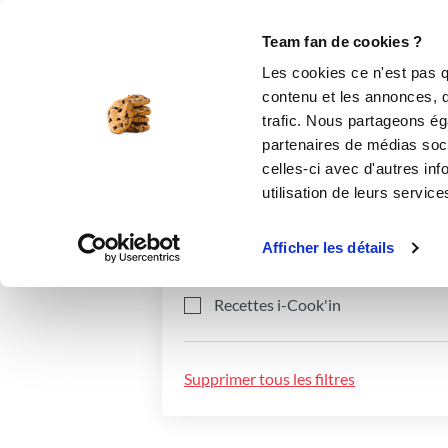
Le Club
i-Cook'in
Be Save
Boutique
Accueil
Recettes
Team fan de cookies ?
Les cookies ce n'est pas q
contenu et les annonces, d'
trafic. Nous partageons éga
partenaires de médias soci
celles-ci avec d'autres inf
utilisation de leurs service
Catégories
Ingrédients
Afficher les détails
Recettes i-Cook'in
Supprimer tous les filtres