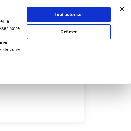
Atelier Culinaire
Le métier
Guy Demarle
Tout autoriser
Se connecter
S'inscrire
er le
yser notre
Refuser
iner
s de votre
uits
Autres filtres