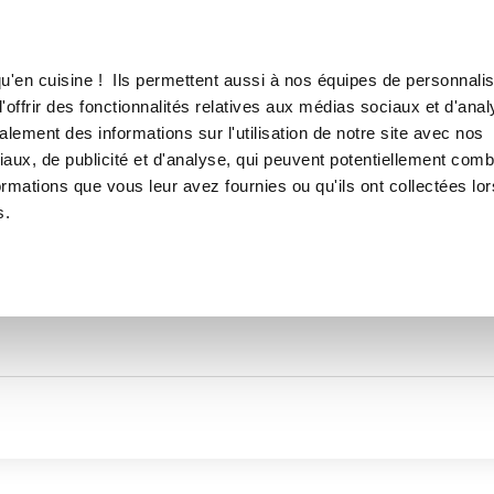
Canofea
Borealia
LE MAG
LA BOUTIQUE
RECETTES
TOUTES LES RECETTES DE
u'en cuisine ! Ils permettent aussi à nos équipes de personnalis
Hermes
offrir des fonctionnalités relatives aux médias sociaux et d'anal
lement des informations sur l'utilisation de notre site avec nos
aux, de publicité et d'analyse, qui peuvent potentiellement comb
ormations que vous leur avez fournies ou qu'ils ont collectées lor
s.
Thématiques
Temps de réalisation
Prod