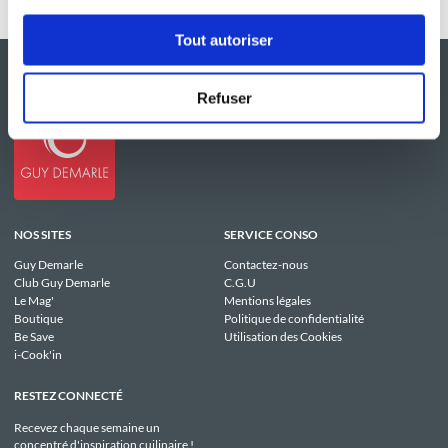
Tout autoriser
Refuser
NOS SITES
SERVICE CONSO
Guy Demarle
Contactez-nous
Club Guy Demarle
C.G.U
Le Mag'
Mentions légales
Boutique
Politique de confidentialité
Be Save
Utilisation des Cookies
i-Cook'in
RESTEZ CONNECTÉ
Recevez chaque semaine un
concentré d'inspiration cuilinaire !