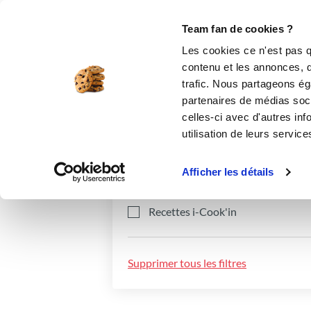
Le Club
i-Cook'in
Be Save
Boutique
Accueil
Recettes
Team fan de cookies ?
Les cookies ce n'est pas q
contenu et les annonces, d'
trafic. Nous partageons éga
partenaires de médias soci
celles-ci avec d'autres inf
utilisation de leurs service
Catégories
Ingrédients
Afficher les détails
Recettes i-Cook'in
Supprimer tous les filtres