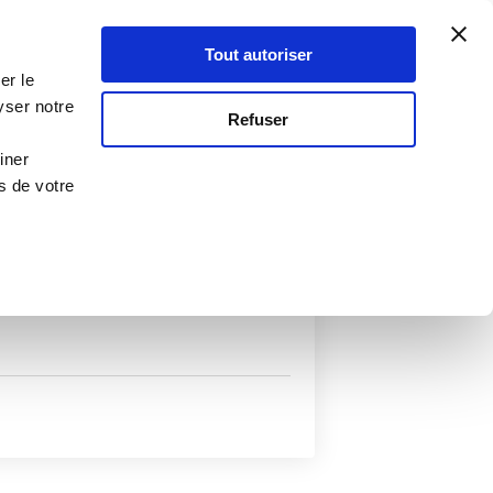
Atelier Culinaire
Le métier
Guy Demarle
Tout autoriser
Se connecter
S'inscrire
er le
yser notre
Refuser
iner
s de votre
uits
Autres filtres