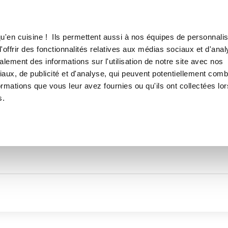
Canofea
Borealia
LE MAG
LA BOUTIQUE
RECETTES
TOUTES LES RECETTES DE
u'en cuisine ! Ils permettent aussi à nos équipes de personnalis
Geraldineb_282c
offrir des fonctionnalités relatives aux médias sociaux et d'anal
lement des informations sur l'utilisation de notre site avec nos
aux, de publicité et d'analyse, qui peuvent potentiellement comb
ormations que vous leur avez fournies ou qu'ils ont collectées lor
s.
Thématiques
Temps de réalisation
Prod