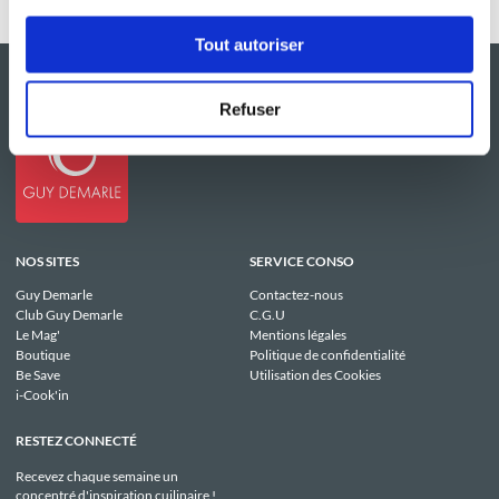
Tout autoriser
Refuser
NOS SITES
SERVICE CONSO
Guy Demarle
Contactez-nous
Club Guy Demarle
C.G.U
Le Mag'
Mentions légales
Boutique
Politique de confidentialité
Be Save
Utilisation des Cookies
i-Cook'in
RESTEZ CONNECTÉ
Recevez chaque semaine un
concentré d'inspiration cuilinaire !